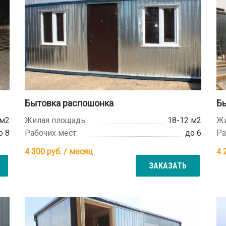
Бытовка распошонка
Бы
 м2
Жилая площадь:
18-12 м2
Жи
о 8
Рабочих мест:
до 6
Ра
4 300
руб. / месяц
4 
ЗАКАЗАТЬ