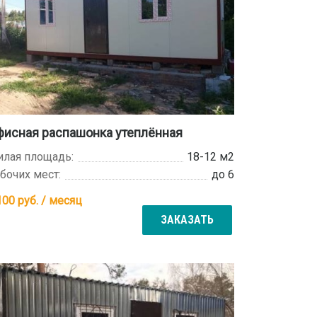
фисная распашонка утеплённая
лая площадь:
18-12 м2
бочих мест:
до 6
100
руб. / месяц
ЗАКАЗАТЬ