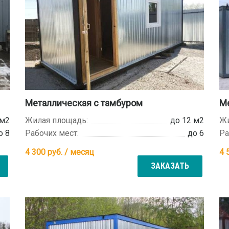
Металлическая с тамбуром
Ме
 м2
Жилая площадь:
до 12 м2
Жи
о 8
Рабочих мест:
до 6
Ра
4 300
руб. / месяц
4 
ЗАКАЗАТЬ