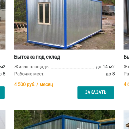
Бытовка под склад
Б
 м2
Жилая площадь:
до 14 м2
Жи
о 8
Рабочих мест:
до 8
Ра
4 500
руб. / месяц
4 
ЗАКАЗАТЬ