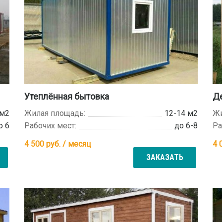
Утеплённая бытовка
Д
 м2
Жилая площадь:
12-14 м2
Жи
о 6
Рабочих мест:
до 6-8
Ра
4 500
руб. / месяц
4 
ЗАКАЗАТЬ