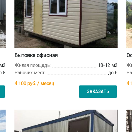
Бытовка офисная
О
 м2
Жилая площадь:
18-12 м2
Жи
о 8
Рабочих мест:
до 6
Ра
4 100
руб. / месяц
4 
ЗАКАЗАТЬ