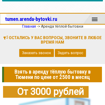
Меню
tumen.arenda-bytovki.ru
Главная
->
Аренда тёплой бытовки
ОСТАЛИСЬ У ВАС ВОПРОСЫ, ЗВОНИТЕ В ЛЮБОЕ
ВРЕМЯ НАМ
Заказать звонок
Задать вопрос
Взять в аренду тёплую бытовку в
Тюмени по цене от 2500 в месяц
От 3000 рублей